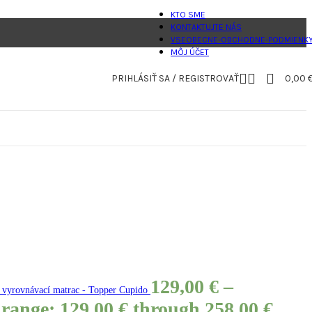
KTO SME
KONTAKTUJTE NÁS
VSEOBECNE-OBCHODNE-PODMIENK
MÔJ ÚČET
PRIHLÁSIŤ SA / REGISTROVAŤ
0,00
129,00
€
–
ý vyrovnávací matrac - Topper Cupido
 range: 129,00 € through 258,00 €