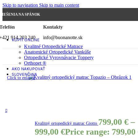
Skip to navigation
Skip to main content
RIEŠENIA NA SPÁNOK
Telefón
Kontakty
+421 914 203 240
info@buonanotte.sk
KÚPIŤ ONLINE
Kvalitné Ortopedické Matrace
Anatomické Ortopedické Vankúše
Ortopedické Vyrovnávacie Toppery
Orthopet ®
AKO NAKUPOVAŤ
SLOVENČINA
Click to enlarge
799,00
€
–
Kvalitný ortopedický matrac Giotto
999,00
€
Price range: 799,00