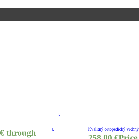
Kvalitný ortopedický vrchn
 € through
258,00
€
Price