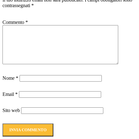
contrassegnati
*
Commento
*
Nome
*
Email
*
Sito web