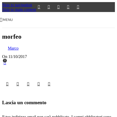
Skip to navigation
Skip to main content
MENU
morfeo
Marco
On 11/10/2017
0
Lascia un commento
Il tuo indirizzo email non sarà pubblicato.
I campi obbligatori sono