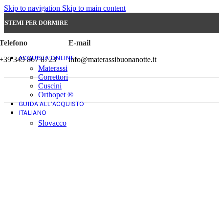
Skip to navigation
Skip to main content
SISTEMI PER DORMIRE
Telefono
E-mail
ACQUISTA ONLINE
+39 349 867 8723
info@materassibuonanotte.it
Materassi
Correttori
Cuscini
Orthopet ®
GUIDA ALL’ACQUISTO
ITALIANO
Slovacco