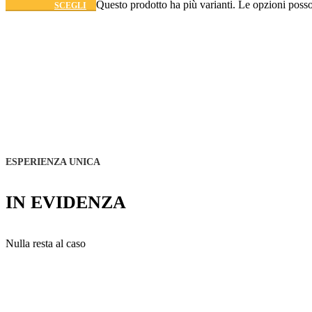
Questo prodotto ha più varianti. Le opzioni posso
SCEGLI
ESPERIENZA UNICA
MATERASSI
IN EVIDENZA
PER
ANIMALI
Nulla resta al caso
ORTHOPET
CUSCINI
MATERASSI
CORRETTORI
®