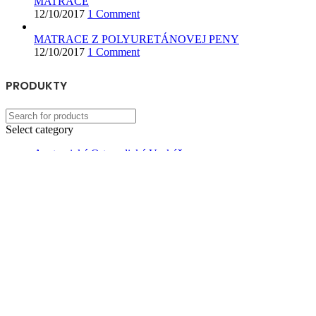
MATRACE
12/10/2017
1 Comment
MATRACE Z POLYURETÁNOVEJ PENY
12/10/2017
1 Comment
PRODUKTY
Select category
Anatomické Ortopedické Vankúše
Kvalitné Ortopedické Matrace
Detské
Okrúhle
Pre dospelých
Ortopedické Vyrovnávacie Toppery
Search
Sme mladá a dynamická spoločnosť, ktorá dokáže skĺbiť tvorbu
jedinečných kúskov s konceptom priemyselnej výroby