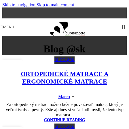
Skip to navigation
Skip to main content
MENU
Blog @sk
BLOG @SK
12
OKT
ORTOPEDICKÉ MATRACE A
ERGONOMICKÉ MATRACE
Marco
Za ortopedický matrac možno bežne považovať matrac, ktorý je
veľmi tvrdý a pevný. Ešte aj dnes si veľa ľudí myslí, že tento typ
matraca...
CONTINUE READING
BLOG @SK