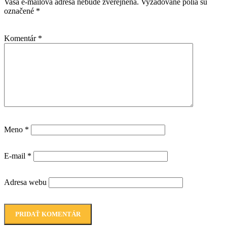
Vaša e-mailová adresa nebude zverejnená.
Vyžadované polia sú
označené
*
Komentár
*
Meno
*
E-mail
*
Adresa webu