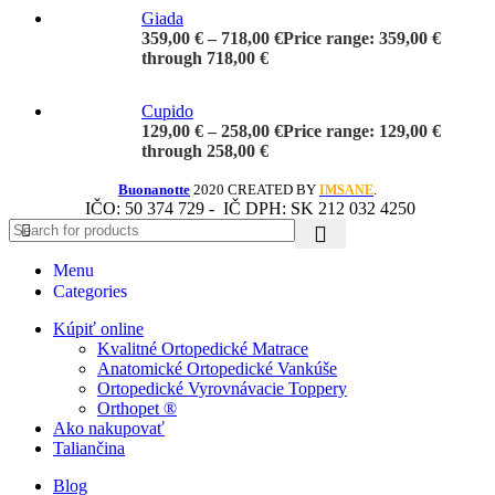
Giada
359,00
€
–
718,00
€
Price range: 359,00 €
through 718,00 €
Cupido
129,00
€
–
258,00
€
Price range: 129,00 €
through 258,00 €
Buonanotte
2020 CREATED BY
.
IMSANE
IČO: 50 374 729 -
IČ DPH: SK 212 032 4250
Menu
Categories
Kúpiť online
Kvalitné Ortopedické Matrace
Anatomické Ortopedické Vankúše
Ortopedické Vyrovnávacie Toppery
Orthopet ®
Ako nakupovať
Taliančina
Blog