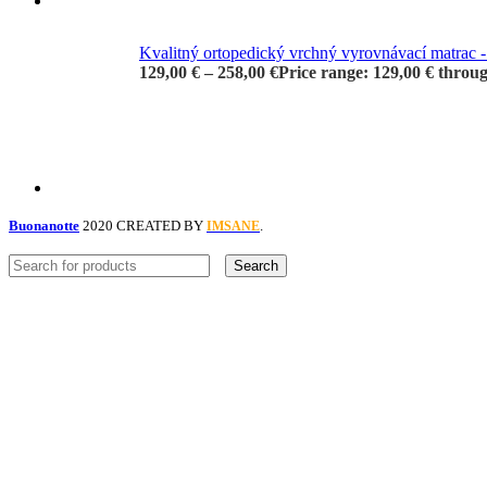
Kvalitný ortopedický vrchný vyrovnávací matrac 
129,00
€
–
258,00
€
Price range: 129,00 € throu
Buonanotte
2020 CREATED BY
.
IMSANE
Search
Menu
Categories
Kúpiť online
Kvalitné Ortopedické Matrace
Anatomické Ortopedické Vankúše
Ortopedické Vyrovnávacie Toppery
Orthopet ®
Ako nakupovať
Slovenčina