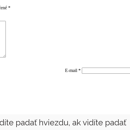
čené
*
E-mail
*
vidíte padať hviezdu, ak vidíte padať