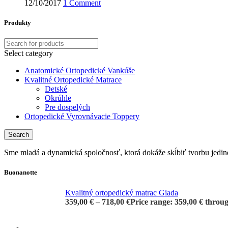
12/10/2017
1 Comment
Produkty
Select category
Anatomické Ortopedické Vankúše
Kvalitné Ortopedické Matrace
Detské
Okrúhle
Pre dospelých
Ortopedické Vyrovnávacie Toppery
Search
Sme mladá a dynamická spoločnosť, ktorá dokáže skĺbiť tvorbu jedi
Buonanotte
Kvalitný ortopedický matrac Giada
359,00
€
–
718,00
€
Price range: 359,00 € throu