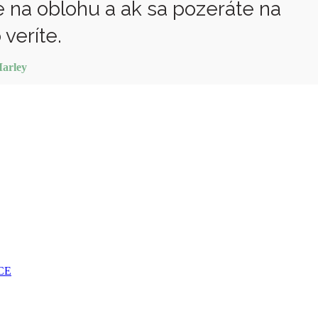
te na oblohu a ak sa pozeráte na
 veríte.
arley
CE