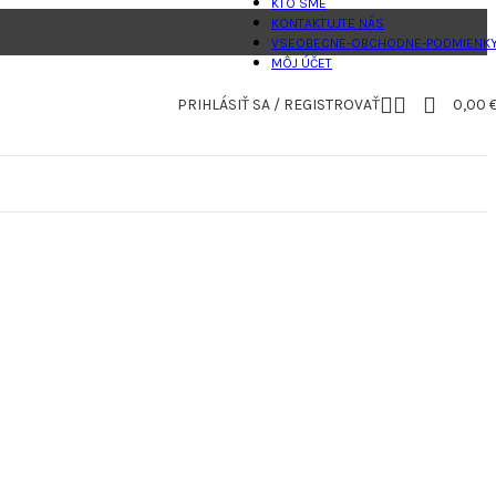
KTO SME
KONTAKTUJTE NÁS
VSEOBECNE-OBCHODNE-PODMIENK
MÔJ ÚČET
PRIHLÁSIŤ SA / REGISTROVAŤ
0,00