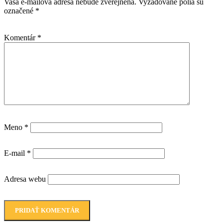
Vaša e-mailová adresa nebude zverejnená.
Vyžadované polia sú
označené
*
Komentár
*
Meno
*
E-mail
*
Adresa webu