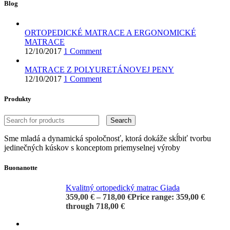
Blog
ORTOPEDICKÉ MATRACE A ERGONOMICKÉ
MATRACE
12/10/2017
1 Comment
MATRACE Z POLYURETÁNOVEJ PENY
12/10/2017
1 Comment
Produkty
Search
Sme mladá a dynamická spoločnosť, ktorá dokáže skĺbiť tvorbu
jedinečných kúskov s konceptom priemyselnej výroby
Buonanotte
Kvalitný ortopedický matrac Giada
359,00
€
–
718,00
€
Price range: 359,00 €
through 718,00 €