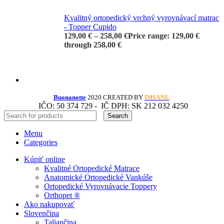
Kvalitný ortopedický vrchný vyrovnávací matrac
- Topper Cupido
129,00
€
–
258,00
€
Price range: 129,00 €
through 258,00 €
Buonanotte
2020 CREATED BY
.
IMSANE
IČO: 50 374 729 -
IČ DPH: SK 212 032 4250
Search
Menu
Categories
Kúpiť online
Kvalitné Ortopedické Matrace
Anatomické Ortopedické Vankúše
Ortopedické Vyrovnávacie Toppery
Orthopet ®
Ako nakupovať
Slovenčina
Taliančina